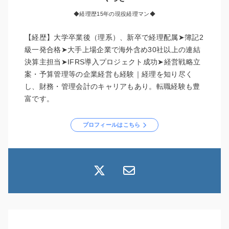
◆経理歴15年の現役経理マン◆
【経歴】大学卒業後（理系）、新卒で経理配属➤簿記2
級一発合格➤大手上場企業で海外含め30社以上の連結
決算主担当➤IFRS導入プロジェクト成功➤経営戦略立
案・予算管理等の企業経営も経験｜経理を知り尽く
し、財務・管理会計のキャリアもあり。転職経験も豊
富です。
プロフィールはこちら