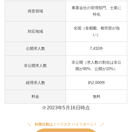
事業会社の管理部門、士業に
得意領域
特化
全国（首都圏、都市部が強
対応地域
い）
公開求人数
7,432件
非公開（求人数の割合は非公
非公開求人数
開が90%、公開が10%）
経理求人数
約2,000件
料金
無料
※2023年5月16日時点
転職活動はノーリスク ハイリターン！