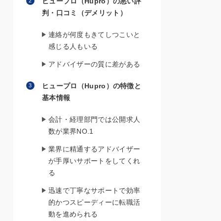
ヒュープロ（Hupro）の悪い評
判・口コミ（デメリット）
連絡が何度もきてしつこいと
感じる人もいる
アドバイザーの質に差がある
ヒュープロ（Hupro）の特徴と
基本情報
会計・経理部門では公開求人
数が業界NO.1
業界に精通するアドバイザー
が手厚いサポートをしてくれ
る
迅速で丁寧なサポートで効率
的かつスピーディーに転職活
動を進められる