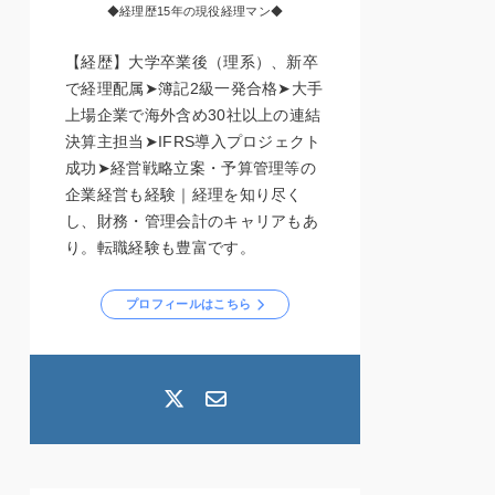
◆経理歴15年の現役経理マン◆
【経歴】大学卒業後（理系）、新卒
で経理配属➤簿記2級一発合格➤大手
上場企業で海外含め30社以上の連結
決算主担当➤IFRS導入プロジェクト
成功➤経営戦略立案・予算管理等の
企業経営も経験｜経理を知り尽く
し、財務・管理会計のキャリアもあ
り。転職経験も豊富です。
プロフィールはこちら