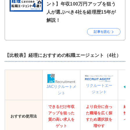
ント】年収100万円アップを狙う
人が選ぶべき4社を経理歴15年が
解説！
記事を読む
【比較表】経理におすすめの転職エージェント（4社）
リクルートエー
JACリクルートメ
ジェント
ント
できるだけ年収
より自分に合っ
経
アップを狙った
た職場を広く探
性
おすすめ使用法
質の高い求人を
すため選択肢を
イ
ゲット
増やす