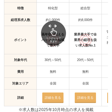
特徴
特化型
総合型
経理系求人数
約1,000件
約8,000件
管
高年収が狙える
業界最大手で全
エ
スクロールで
ポイント
ハイクラス領域
業界の経理を扱
きます
界
で最大手
い求人数No.1
対象年代
30代～50代
20代～50代
2
費用
無料
無料
対象エリア
全国
全国
詳細
詳細を見る
詳細を見る
※求人数は2025年10月時点の求人を掲載