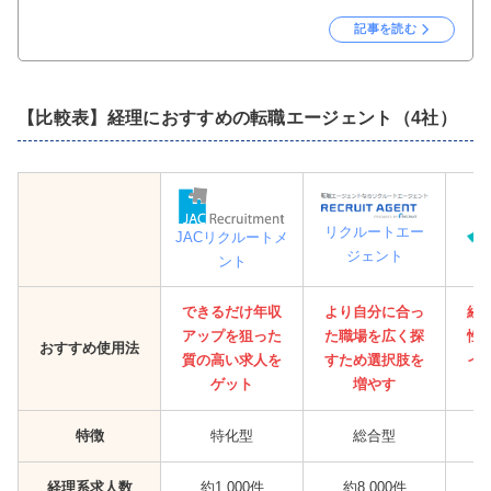
記事を読む
【比較表】経理におすすめの転職エージェント（4社）
リクルートエー
JACリクルートメ
ジェント
ント
できるだけ年収
より自分に合っ
経
アップを狙った
た職場を広く探
性
おすすめ使用法
質の高い求人を
すため選択肢を
イ
ゲット
増やす
特徴
特化型
総合型
経理系求人数
約1,000件
約8,000件