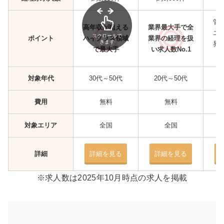
管
高年収が狙える
業界最大手で全
エ
スクロールで
ポイント
ハイクラス領域
業界の経理を扱
きます
界
で最大手
い求人数No.1
対象年代
30代～50代
20代～50代
2
費用
無料
無料
対象エリア
全国
全国
詳細
詳細を見る
詳細を見る
※求人数は2025年10月時点の求人を掲載