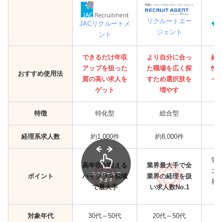
リクルートエー
JACリクルートメ
ジェント
ント
できるだけ年収
より自分に合っ
経
アップを狙った
た職場を広く探
性
おすすめ使用法
質の高い求人を
すため選択肢を
イ
ゲット
増やす
特徴
特化型
総合型
経理系求人数
約1,000件
約8,000件
管
高年収が狙える
業界最大手で全
エ
スクロールで
ポイント
ハイクラス領域
業界の経理を扱
きます
界
で最大手
い求人数No.1
対象年代
30代～50代
20代～50代
2